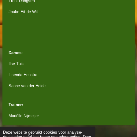
Trent Dongstra
Jouke Eit de Wit
Dames:
Ilse Tuik
Lisenda Henstra
Sanne van der Heide
Trainer:
Mariëlle Nijmeijer
Deze website gebruikt cookies voor analyse-
doeleinden en/of het tonen van advertenties. Door