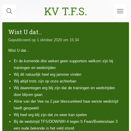
Ga
KV T.F.S.
direct
naar
de
Wist U dat...
hoofdinhoud
Gepubliceerd op 1 oktober 2020 om 15:34
Wist U dat...
Er de komende drie weken geen supporters welkom zijn bij
trainingen en wedstrijden
Wij dit natuurlijk heel erg jammer vinden
Wij altijd trots zijn op onze achterban
Wij daarentegen erg blij zijn dat de trainingen en wedstrijden
door blijven gaan
Aline van der Vee na 2 jaar blessureleed haar eerste wedstrijd
heeft gespeeld
Wij heel erg blij zijn dat ze weer kan spelen
Bij de wedstrijd TFS/DOW/WH 4 tegen It Fean/Boelenslaan 3
een oude bekende in het veld stond