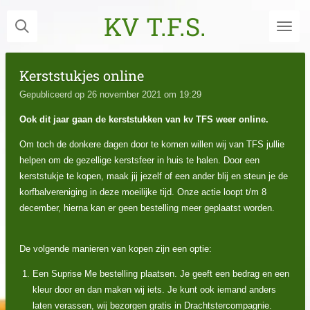
Ga
KV T.F.S.
direct
naar
de
Kerststukjes online
hoofdinhoud
Gepubliceerd op 26 november 2021 om 19:29
Ook dit jaar gaan de kerststukken van kv TFS weer online.
Om toch de donkere dagen door te komen willen wij van TFS jullie
helpen om de gezellige kerstsfeer in huis te halen. Door een
kerststukje te kopen, maak jij jezelf of een ander blij en steun je de
korfbalvereniging in deze moeilijke tijd. Onze actie loopt t/m 8
december, hierna kan er geen bestelling meer geplaatst worden.
De volgende manieren van kopen zijn een optie:
Een Suprise Me bestelling plaatsen. Je geeft een bedrag en een
kleur door en dan maken wij iets. Je kunt ook iemand anders
laten verassen, wij bezorgen gratis in Drachtstercompagnie.