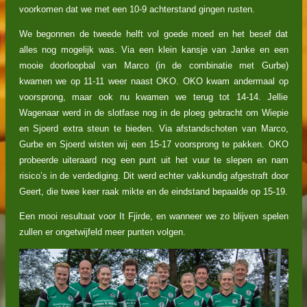
voorkomen dat we met een 10-9 achterstand gingen rusten.
We begonnen de tweede helft vol goede moed en het besef dat
alles nog mogelijk was. Via een klein kansje van Janke en een
mooie doorloopbal van Marco (in de combinatie met Gurbe)
kwamen we op 11-11 weer naast OKO. OKO kwam andermaal op
voorsprong, maar ook nu kwamen we terug tot 14-14. Jellie
Wagenaar werd in de slotfase nog in de ploeg gebracht om Wiepie
en Sjoerd extra steun te bieden. Via afstandschoten van Marco,
Gurbe en Sjoerd wisten wij een 15-17 voorsprong te pakken. OKO
probeerde uiteraard nog een punt uit het vuur te slepen en nam
risico’s in de verdediging. Dit werd echter vakkundig afgestraft door
Geert, die twee keer raak mikte en de eindstand bepaalde op 15-19.
Een mooi resultaat voor It Fjirde, en wanneer we zo blijven spelen
zullen er ongetwijfeld meer punten volgen.