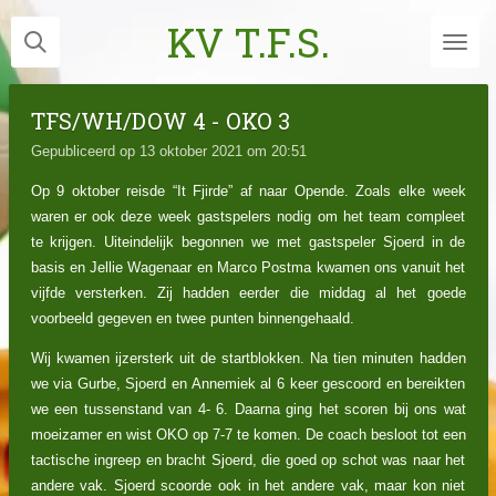
Ga
KV T.F.S.
direct
naar
de
TFS/WH/DOW 4 - OKO 3
hoofdinhoud
Gepubliceerd op 13 oktober 2021 om 20:51
Op 9 oktober reisde “It Fjirde” af naar Opende. Zoals elke week
waren er ook deze week gastspelers nodig om het team compleet
te krijgen. Uiteindelijk begonnen we met gastspeler Sjoerd in de
basis en Jellie Wagenaar en Marco Postma kwamen ons vanuit het
vijfde versterken. Zij hadden eerder die middag al het goede
voorbeeld gegeven en twee punten binnengehaald.
Wij kwamen ijzersterk uit de startblokken. Na tien minuten hadden
we via Gurbe, Sjoerd en Annemiek al 6 keer gescoord en bereikten
we een tussenstand van 4- 6. Daarna ging het scoren bij ons wat
moeizamer en wist OKO op 7-7 te komen. De coach besloot tot een
tactische ingreep en bracht Sjoerd, die goed op schot was naar het
andere vak. Sjoerd scoorde ook in het andere vak, maar kon niet