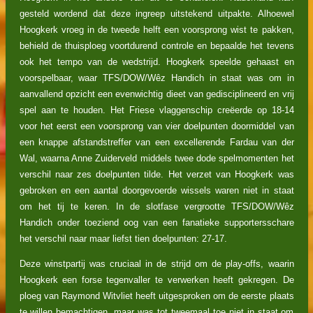
gesteld wordend dat deze ingreep uitstekend uitpakte. Alhoewel
Hoogkerk vroeg in de tweede helft een voorsprong wist te pakken,
behield de thuisploeg voortdurend controle en bepaalde het tevens
ook het tempo van de wedstrijd. Hoogkerk speelde gehaast en
voorspelbaar, waar TFS/DOW/Wêz Handich in staat was om in
aanvallend opzicht een evenwichtig dieet van gedisciplineerd en vrij
spel aan te houden. Het Friese vlaggenschip creëerde op 18-14
voor het eerst een voorsprong van vier doelpunten doormiddel van
een knappe afstandstreffer van een excellerende Fardau van der
Wal, waarna Anne Zuiderveld middels twee dode spelmomenten het
verschil naar zes doelpunten tilde. Het verzet van Hoogkerk was
gebroken en een aantal doorgevoerde wissels waren niet in staat
om het tij te keren. In de slotfase vergrootte TFS/DOW/Wêz
Handich onder toeziend oog van een fanatieke supportersschare
het verschil naar maar liefst tien doelpunten: 27-17.
Deze winstpartij was cruciaal in de strijd om de play-offs, waarin
Hoogkerk een forse tegenvaller te verwerken heeft gekregen. De
ploeg van Raymond Witvliet heeft uitgesproken om de eerste plaats
te willen bemachtigen, maar was tot tweemaal toe niet in staat om