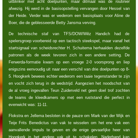
uitblinker met acht doelpunten, maar ditmaal was de routinier
afwezig. Hij werd in de basisopstelling vervangen door Hessel van
der Heide. Verder was er wederom een basisplaats voor Aline de
Boer, die de geblesseerde Betty Jansma verving.
De technische staf van TFS/DOW/Wêz Handich had de
spelersgroep voorbereid op een tactisch steekspel, maar vanaf het
startsignaal van scheidsrechter H. Schuitema herhaalden dezelfde
patronen als de week tevoren zich in een andere setting. De
Ferwerda-formatie kwam op een vroege 2-0 voorsprong en liep
enigszins eenvoudig uit naar een verschil van drie doelpunten op 8-
5. Hoogkerk bewees echter wederom een taaie tegenstander te zijn
en vocht zich terug in de wedstrijd. Aangezien het noodschot van
de al vroeg ingevallen Teun Zuiderveld net geen doel trof zochten
de teams de kleedkamers op met een ruststand die perfect in
evenwicht was: 11-11.
Flokstra en Jellema besloten in de pauze om Mark van der Wijk en
Teije Frits Benedictus van vak te wisselen om het ene vak een
aanvallende impuls te geven en de enige gevaarlijke heer van
Hoogkerk in het andere vak uit te schakelen. Naderhand kan