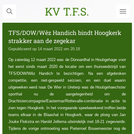
Ga
KV T.F.S.
direct
naar
de
TFS/DOW/Wêz Handich bindt Hoogkerk
hoofdinhoud
strakker aan de zegekar
Gepubliceerd op 14 maart 2022 om 20:18
Op zaterdag 12 maart 2022 was de Dúnoardhal in Houtigehage voor
het eerst sinds maart 2020 de locatie om een thuiswedstrijd van
TFS/DOW/Wêz Handich te bezichtigen. Na een afgebroken
competitie, een niet-gespeeld seizoen, en een duel waarin
uitgeweken werd naar De Wier in Ureterp was de Houtigehaechster
sporthal nu de aangelegenheid om de
Drachtstercompagnie/Eastermar/Rottevalle-combinatie in actie te
zien tegen Hoogkerk. In het voorgaande speelweekend troffen beide
teams elkaar in de Blaashal in Hoogkerk, waar de ploeg van Jan
Jouke Flokstra en Harold Jellema uiteindelijk met 18-21 zegevierde.
Tijdens de vorige ontmoeting was Pieterroel Bouwmeester nog de