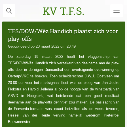
Ga
KV T.F.S.
direct
naar
de
TFS/DOW/Wêz Handich plaatst zich voor
hoofdinhoud
play-offs
Gepubliceerd op 20 maart 2022 om 20:49
Op zaterdag 19 maart 2022 heeft het vlaggenschip van
TFS/DOW/Wêz Handich zich verzekerd van deelname aan de play-
offs door in de eigen Dúnoardhal een overtuigende overwinning op
Oerterp/VKC te boeken. Toen scheidsrechter J.W.J. Oostveen om
20:00 uur voor het startsignaal floot was de ploeg van Jan Jouke
Flokstra en Harold Jellema al op de hoogte van de winstpartij van
ASVD in Hoogkerk, wat betekende dat een goed resultaat
deelname aan de play-offs definitief zou maken. De basisacht van
de Ferwerda-formatie was exact hetzelfde als de week tevoren,
Hessel van der Heide verving namelijk wederom Pieterroel
Bouwmeester.