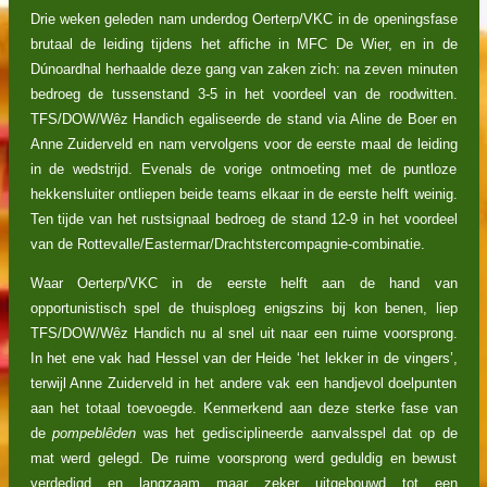
Drie weken geleden nam underdog Oerterp/VKC in de openingsfase
brutaal de leiding tijdens het affiche in MFC De Wier, en in de
Dúnoardhal herhaalde deze gang van zaken zich: na zeven minuten
bedroeg de tussenstand 3-5 in het voordeel van de roodwitten.
TFS/DOW/Wêz Handich egaliseerde de stand via Aline de Boer en
Anne Zuiderveld en nam vervolgens voor de eerste maal de leiding
in de wedstrijd. Evenals de vorige ontmoeting met de puntloze
hekkensluiter ontliepen beide teams elkaar in de eerste helft weinig.
Ten tijde van het rustsignaal bedroeg de stand 12-9 in het voordeel
van de Rottevalle/Eastermar/Drachtstercompagnie-combinatie.
Waar Oerterp/VKC in de eerste helft aan de hand van
opportunistisch spel de thuisploeg enigszins bij kon benen, liep
TFS/DOW/Wêz Handich nu al snel uit naar een ruime voorsprong.
In het ene vak had Hessel van der Heide ‘het lekker in de vingers’,
terwijl Anne Zuiderveld in het andere vak een handjevol doelpunten
aan het totaal toevoegde. Kenmerkend aan deze sterke fase van
de
pompeblêden
was het gedisciplineerde aanvalsspel dat op de
mat werd gelegd. De ruime voorsprong werd geduldig en bewust
verdedigd en langzaam maar zeker uitgebouwd tot een