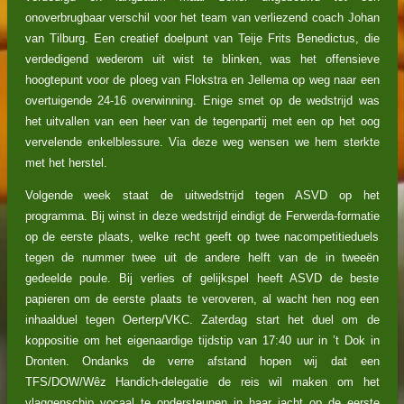
onoverbrugbaar verschil voor het team van verliezend coach Johan
van Tilburg. Een creatief doelpunt van Teije Frits Benedictus, die
verdedigend wederom uit wist te blinken, was het offensieve
hoogtepunt voor de ploeg van Flokstra en Jellema op weg naar een
overtuigende 24-16 overwinning. Enige smet op de wedstrijd was
het uitvallen van een heer van de tegenpartij met een op het oog
vervelende enkelblessure. Via deze weg wensen we hem sterkte
met het herstel.
Volgende week staat de uitwedstrijd tegen ASVD op het
programma. Bij winst in deze wedstrijd eindigt de Ferwerda-formatie
op de eerste plaats, welke recht geeft op twee nacompetitieduels
tegen de nummer twee uit de andere helft van de in tweeën
gedeelde poule. Bij verlies of gelijkspel heeft ASVD de beste
papieren om de eerste plaats te veroveren, al wacht hen nog een
inhaalduel tegen Oerterp/VKC. Zaterdag start het duel om de
koppositie om het eigenaardige tijdstip van 17:40 uur in ’t Dok in
Dronten. Ondanks de verre afstand hopen wij dat een
TFS/DOW/Wêz Handich-delegatie de reis wil maken om het
vlaggenschip vocaal te ondersteunen in haar jacht op de eerste